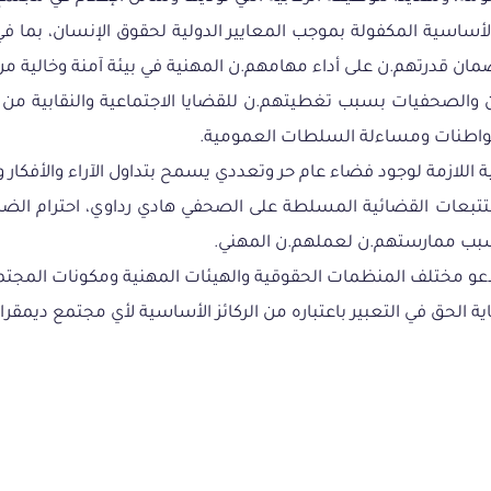
الأساسية المكفولة بموجب المعايير الدولية لحقوق الإنسان، بما 
ن قدرتهم.ن على أداء مهامهم.ن المهنية في بيئة آمنة وخالية من ا
 والصحفيات بسبب تغطيتهم.ن للقضايا الاجتماعية والنقابية من شأ
لمواطنات ومساءلة السلطات العمومية.
لازمة لوجود فضاء عام حر وتعددي يسمح بتداول الآراء والأفكار و
بعات القضائية المسلطة على الصحفي هادي رداوي، احترام الضمانا
بب ممارستهم.ن لعملهم.ن المهني.
عو مختلف المنظمات الحقوقية والهيئات المهنية ومكونات المجتم
الحق في التعبير باعتباره من الركائز الأساسية لأي مجتمع ديمقرا