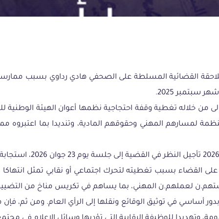
لملاحقة القضائية المسلطة على الصحفي هادي رداوي بسبب ممارسته
 سبتمبر 2025.
ولى من خلاله تغطية وقفة احتجاجية نظمها أعوان الهيئة الوطنية
منظمة لمسارهم المهني وحقوقهم المادية، وتنديدا بما اعتبروه 
لى القضاء بسبب تغطيته لتحرك اجتماعي أو نقابي تمثل انتهاكا ل
تهم.ن لعملهم.ن المهني، بما يساهم في تكريس مناخ من التضييق
ر أساسي في توثيق الوقائع ونقلها إلى الرأي العام. ومن ثم، فإ
ة، وتهديدا للوظيفة الرقابية التي تؤديها وسائل الإعلام في مجتم