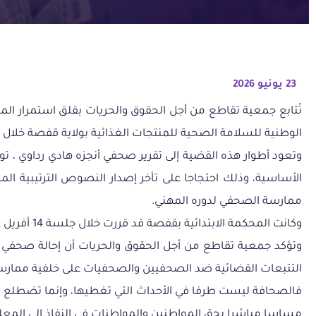
23 يونيو 2026
تْتابع جمعية تقاطع من أجل الحقوق والحريات بقلق استمرار ا
الوطنية للسلامة الصحية للمنتجات الغذائية بولاية قفصة خلال شهر
وتعود أطوار هذه القضية إلى تقرير صحفي أنجزه هادي رداوي ، ت
الأساسية، وذلك احتجاجا على تأخر إصدار النصوص الترتيبية ال
ممارسة الصحفي لدوره المهني.
وكانت المحكمة الابتدائية بقفصة قد قررت خلال جلسة 14 أفريل 2026 تأجيل النظر في القضية إلى جلسة يوم 23 جوان 2026، استجابة لطلب هيئة الدفاع للاطلاع على الملف وإعداد وسائل الدفاع.
وتؤكد جمعية تقاطع من أجل الحقوق والحريات أن إحالة صحفي ع
التتبعات القضائية ضد الصحفيين والصحفيات على خلفية ممارس
فالصحافة ليست طرفا في الأحداث التي تغطيها، وإنما تضطلع بدو
مساسا مباشرا بحق المواطنين والمواطنات في النفاذ إلى المعلوم