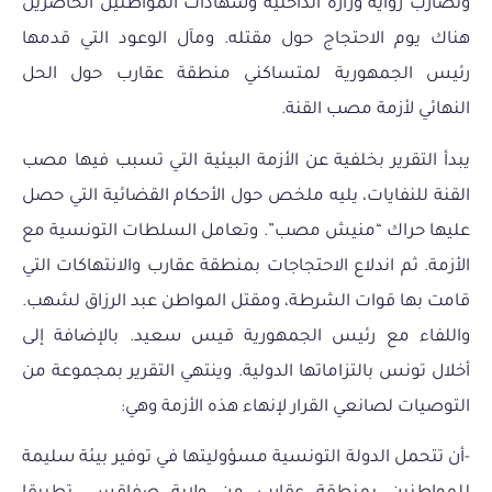
وتضارب رواية وزارة الداخلية وشهادات المواطنين الحاضرين
هناك يوم الاحتجاج حول مقتله. ومآل الوعود التي قدمها
رئيس الجمهورية لمتساكني منطقة عقارب حول الحل
النهائي لأزمة مصب القنة.
يبدأ التقرير بخلفية عن الأزمة البيئية التي تسبب فيها مصب
القنة للنفايات، يليه ملخص حول الأحكام القضائية التي حصل
عليها حراك “منيش مصب”. وتعامل السلطات التونسية مع
الأزمة. ثم اندلاع الاحتجاجات بمنطقة عقارب والانتهاكات التي
قامت بها قوات الشرطة، ومقتل المواطن عبد الرزاق لشهب.
واللفاء مع رئيس الجمهورية قيس سعيد. بالإضافة إلى
أخلال تونس بالتزاماتها الدولية. وينتهي التقرير بمجموعة من
التوصيات لصانعي القرار لإنهاء هذه الأزمة وهي:
-أن تتحمل الدولة التونسية مسؤوليتها في توفير بيئة سليمة