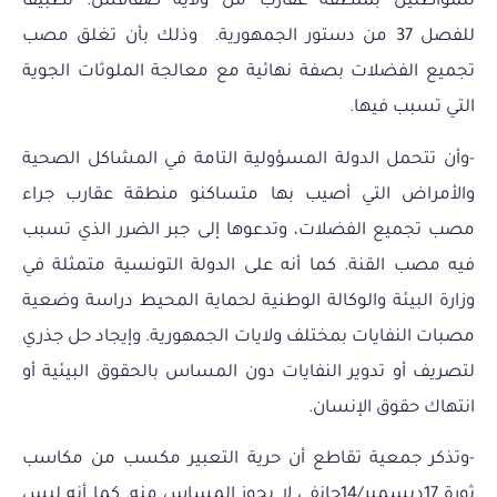
للمواطنين بمنطقة عقارب من ولاية صفاقس. تطبيقا
للفصل 37 من دستور الجمهورية. وذلك بأن تغلق مصب
تجميع الفضلات بصفة نهائية مع معالجة الملوثات الجوية
التي تسبب فيها.
-وأن تتحمل الدولة المسؤولية التامة في المشاكل الصحية
والأمراض التي أصيب بها متساكنو منطقة عقارب جراء
مصب تجميع الفضلات، وتدعوها إلى جبر الضرر الذي تسبب
فيه مصب القنة. كما أنه على الدولة التونسية متمثلة في
وزارة البيئة والوكالة الوطنية لحماية المحيط دراسة وضعية
مصبات النفايات بمختلف ولايات الجمهورية. وإيجاد حل جذري
لتصريف أو تدوير النفايات دون المساس بالحقوق البيئية أو
انتهاك حقوق الإنسان.
-وتذكر جمعية تقاطع أن حرية التعبير مكسب من مكاسب
ثورة 17ديسمبر/14جانفي لا يجوز المساس منه. كما أنه ليس