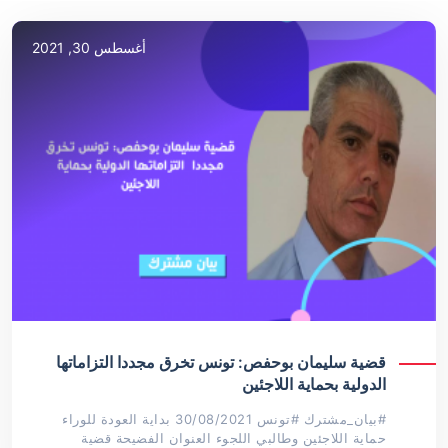
أغسطس 30, 2021
قضية سليمان بوحفص: تونس تخرق مجددا التزاماتها
الدولية بحماية اللاجئين
#بيان_مشترك #تونس 30/08/2021 بداية العودة للوراء
حماية اللاجئين وطالبي اللجوء العنوان الفضيحة قضية