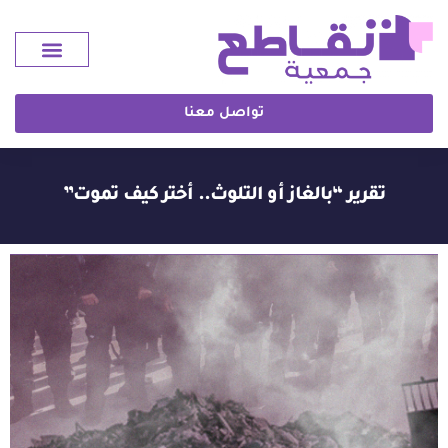
تواصل معنا
تقرير “بالغاز أو التلوث.. أختر كيف تموت”