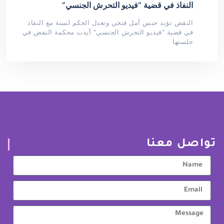
النفاذ في قضية “فيديو التحرش الجنسي”
النقض تؤيد حبس أمل فتحي وتعدل الحكم لسنة مع النفاذ
في قضية "فيديو التحرش الجنسي" أيدت محكمة النفض في
جلستها
تواصل معنا