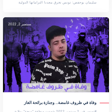
سليمان بوحفص: تونس تخرق مجددا التزاماتها الدولية
سبتمبر 2, 2022
وفاة في ظروف غامضة.. وجنازة برائحة الغاز
#تونس في 2 سبتمبر 2022 شهدت منطقة "تينجة" بولاية