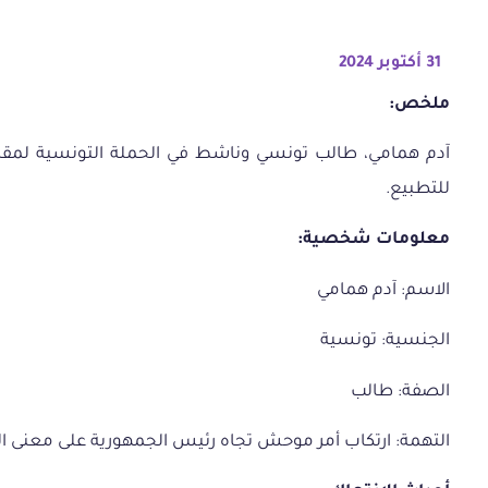
31 أكتوبر 2024
ملخص:
آدم همامي،
طالب
تونسي
وناشط
في
الحملة
التونسية
لمق
للتطبيع
.
معلومات شخصية:
الاسم:
آدم همامي
الجنسية:
تونسية
الصفة:
طالب
التهمة:
ارتكاب أمر موحش تجاه رئيس الجمهورية على معنى الفصل 67 من المجلة 