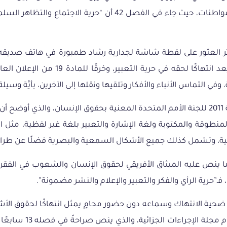
دستور الجمهورية التونسية لسنة 2022 لكافة المواطنين والمواطنا
إثر العثور على لقطة شاشة لجدارية رشاد طمبورة في هاتف صديقه 
رئيس الجمهورية على معنى الفصل 67 من ال
في التماس الأنباء والأفكار وتلقيها ونقلها إلى الآخرين، بأيَّة وسيلة 
منطوقة والمكتوبة ولغة الإشارة والتعبير بلغة غير لفظية، مثل 
ية، وتشمل كذلك جميع الأشكال السمعية والبصرية فضلًا عن طرائق ا
فـ”حرية الرأي والفكر والتعبير والإعلام والنشر مضمونة”.
المؤرخ في 16 فيفري 