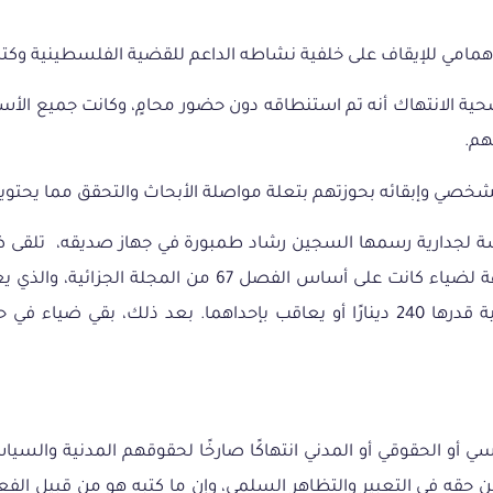
ية الانتهاك
أنه
تم استنطاقه دون حضور محامٍ، وكانت جميع الأسئ
هم.
لشخصي وإبقائه بحوزتهم بتعلة مواصلة الأبحاث والتحقق مما يحتوي
أخرى من أجل التحقيق. حيث اتضح فيما بعد أن التهم الموجه
تصل العقوبة إلى مدة ثلاث سنوات من السجن وخطية مالية قدرها 240 دينارًا أو يعاق
و الحقوقي أو المدني انتهاكًا صارخًا لحقوقهم المدنية والسياسي
زأ من حقه في التعبير والتظاهر السلمي، وإن ما كتبه هو من قبيل ا