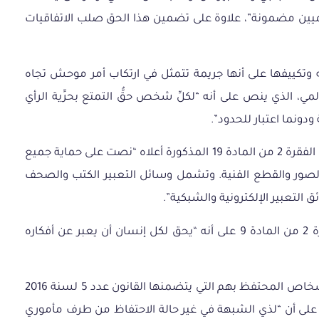
ت، حيث جاء في الفصل 42 أن “حرية الاجتماع والتظاهر السلميين مضمونة”، علاوة على تضمين هذا الحق صلب الاتفاقيات
وتكييفها على أنها جريمة تتمثل في ارتكاب أمر موحش تجاه
مجلة الجزائية يُعد انتهاكًا لحقه في حرية التعبير، وخرقًا للمادة 19 من الإعلان العالمي، الذي ينص على أنه “لكلِّ شخص حقُّ التمتع بحرِّية الرأي
ودونما اعتبار للحدود”.
فضلًا عن تعارض هذه الأعمال مع التعليق العام رقم 34 لسنة 2011 للجنة الأمم المتحدة المعنية بحقوق الإنسان، والذي أوضح أن الفقرة 2 من المادة 19 المذكورة أعلاه “نصت على حماية جميع
الصور والقطع الفنية. وتشمل وسائل التعبير الكتب والصحف
لتعبير الإلكترونية والشبكية”.
بما أن تونس عضو في الاتحاد الإفريقي، فهي مُلزمة باحترام ما ينص عليه الميثاق الأفريقي لحقوق الإنسان والشعوب في الفقرة 2 من المادة 9 على أنه “يحق لكل إنسان أن يعبر عن أفكاره
إلى جانب هذه الانتهاكات، فإن إيقاف الطالب آدم والتحقيق مع ضحية الانتهاك وسماعه دون حضور محامٍ يمثل انتهاكًا لحقوق الأشخاص المحتفظ بهم التي يتضمنها القانون عدد 5 لسنة 2016
2016، المتعلق بتنقيح وإتمام بعض أحكام مجلة الإجراءات الجزائية، والذي ينص صراحةً في فصله 13 سابعًا على أن “لذي الشبهة في غير حالة الاحتفاظ من طرف مأموري