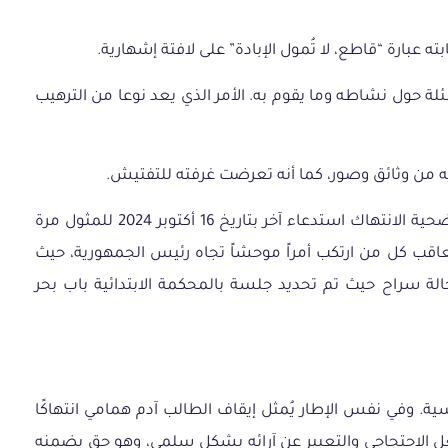
لة حول نشاطه وما يقوم به.
الأمر الذي يعد نوعا من الترهيب
ه من وثائق وصور، كما أنه تعرضت غرفته للتفتيش.
مع انتهاء الاختبار الفني للهواتف، وإثر عثورهم على لقطة شاشة لجدارية رسمها السجين رشاد طمبورة في جهاز صديقه، تلقى ضحية الانتهاك استدعاء آخر بتاريخ 16 أكتوبر 2024 للمثول مرة
ة لضياء كانت على أساس الفصل 67 من المجلة الجزائية، والذي يعاقب كل من ارتكب أمراً موحشاً تجاه رئيس الجمهورية، حيث
ب بإحداهما. بعد ذلك، بقي ضياء في حالة سراح حيث تم تحديد جلسة بالمحكمة الابتدائية باب بحر
ة. وفي نفس الإطار يُمثل إيقاف الطالب آدم همامي انتهاكًا
لفعل الاحتجاجي والتعبير عن آرائه بشكل سلمي، وهو حق يضمنه