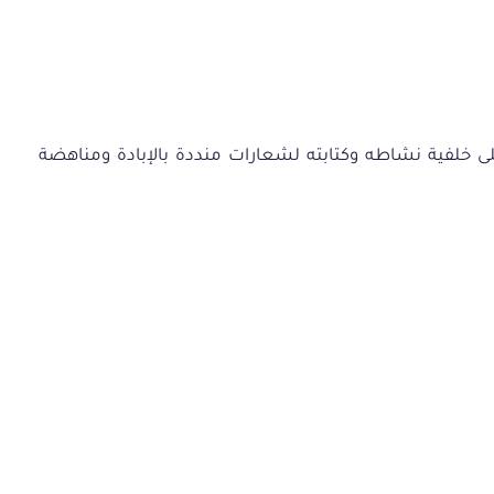
ى
خلفية
نشاطه
وكتابته
لشعارات
منددة
بالإبادة
ومناهضة