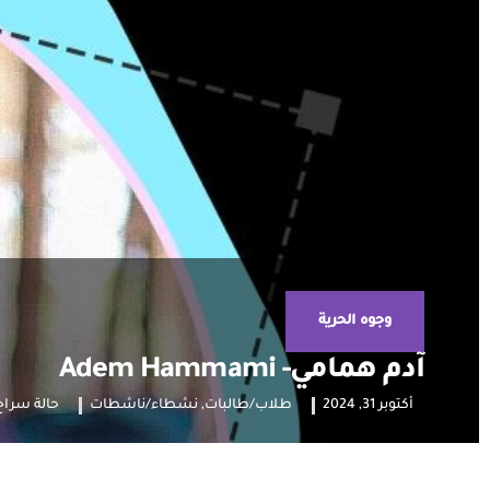
وجوه الحرية
آدم همامي- Adem Hammami
أكتوبر 31, 2024
طلاب/طالبات
,
نشطاء/ناشطات
حالة سراح