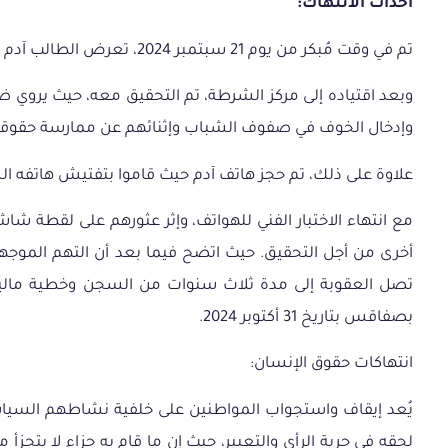
أحداث الانتهاك:
تم في وقت مُبكر من يوم 21 سبتمبر 2024، تعرض الطالب آدم همامي للإيقاف على خلفية نشاطه الداعم للقضية الفلسطينية وكتابته عبارة “قاطع، لا تُمول الإبادة” على لافتة إشهارية.
وبعد اقتياده إلى مركز الشرطة، تم التحقيق معه، حيث
يروي ضح
وإدخال الخوف في صفوف الشباب وإثنائهم عن ممارسة حقوق
علاوة على ذلك، تم حجز هاتف آدم حيث قاموا بتفتيش هاتفه ا
بصفاقس بتاريخ 31 أكتوبر 2024.
انتهاكات حقوق الإنسان:
يُعد إيقاف واستجواب المواطنين على خلفية نشاطهم السياسي أ
لحقه في حرية الرأي والتعبير، حيث إن ما قام به جزاء لا يتج