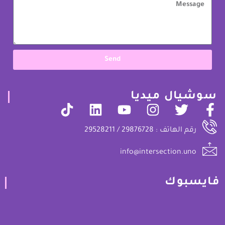
Send
سوشيال ميديا
رقم الهاتف : 29876728 / 29528211
info@intersection.uno
فايسبوك