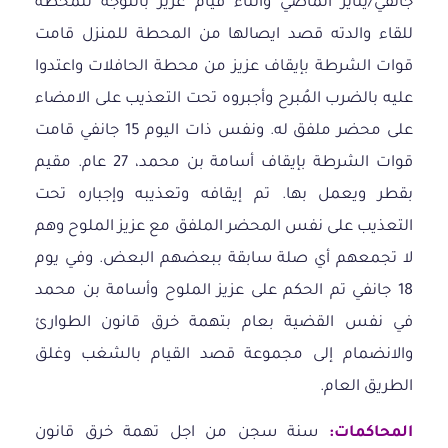
جانفي/يناير الماضي وأثناء قيام عزيز بالتوجه للمحطة
للقاء والدته قصد ايصالها من المحطة للمنزل قامت
قوات الشرطة بإيقاف عزيز من محطة الحافلات واعتدوا
عليه بالضرب المُبرح وأجبروه تحت التعذيب على الامضاء
على محضر ملفق له. ونفس ذات اليوم 15 جانفي قامت
قوات الشرطة بإيقاف أسامة بن محمد، 27 عام. مقيم
بقطر ويعمل بها. تم إيقافه وتعذيبه وإجباره تحت
التعذيب على نفس المحضر الملفق مع عزيز الملوح وهم
لا تجمعهم أي صلة سابقة ببعضهم البعض. وفي يوم
18 جانفي تم الحكم على عزيز الملوح وأسامة بن محمد
في نفس القضية بعام بتهمة خرق قانون الطوارئ
والانضمام إلى مجموعة قصد القيام بالشغب وغلق
الطريق العام.
المحاكمات:
سنة سجن من اجل تهمة خرق قانون