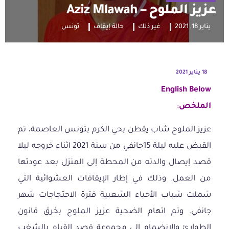
عزيز الملوح – Aziz Mlawah
يناير 18, 2021
غير ذلك
حالة إيقاف
تونس
18 يناير 2021
English Below
الملخص
:
عزيز الملوح شاب يقطن بحي الكرم بتونس العاصمة، تم
القبض عليه ليلة 15جانفي من سنة 2021 اثناء خروجه ليلا
قصد إيصال والدته من المحطة إلى المنزل بعد عودتها
من العمل. وذلك في إطار الإيقافات العشوائية التي
شملت شباب الأحياء الشعبية فترة الاحتجاجات شهر
جانفي. وتم اتهام الضحية عزيز الملوح بخرق قانون
الطوارئ والانضمام إلى مجموعة قصد القيام بالشغب