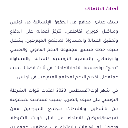
أحداث
الانتهاك
:
سيف عيادي مدافع عن الحقوق الإنسانية من تونس
ومناضل كويري تقاطعي، تتركز أعماله على الدفاع
وتحقيق العدالة والمساواة لمجتمع الميم-عين. يشغل
سيف خطة منسق مجموعة الدعم القانوني والنفسي
والاجتماعي بالجمعية التونسية للعدالة والمساواة
“دمج”. يواجه سيف لائحة اتهامات في ثلاث قضايا بسبب
عمله على تقديم الدعم لمجتمع الميم-عين في تونس.
في شهر أوت/أغسطس 2020 اعتدت قوات الشرطة
التونسي على سيف بالضرب بسبب مساندته لمجموعة
من ناشطين وناشطات مجتمع الميم-عين ممن
تعرضوا/تعرضن للاعتداء من قبل قوات الشرطة.
ووجهت له اتهامات بالاعتداء على موظفين عموميين