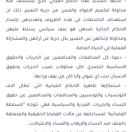
– تنديها الشديد بهذا الحكم الغيابي الذي يستشف منه
محاولة لتكميم الافواه والمس من حرية التعبير ذلك ان
استهداف الناشطات في هذه الظروف وتهديدهن بإصدار
الاحكام الجائرة ضدهن هو عنف سياسي يسلط عليهن
ومحاولة لإثنائهن عن التعبير بكل حرية عن آرائهن والمشاركة
الفعلية في الحياة العامة،
– دعوة كل المدافعات والمدافعين عن الحريات والحقوق
الاساسية للتصدي لكل محاولات ضرب الحريات وحقوق
الانسان تحت أي عنوان وأيا كان من يقف وراءها.
– استنكارها ظاهرة الأحكام الغيابية التي تطال الاف
التونسيات والتونسيين والمدافعات والمدافعين عن حقوق
النساء والحريات الفردية والسياسية فهي تتوجه “للسلطة
القضائية” لمساءلتها عن مآلات القضايا الحقيقية والمتعلقة
بالعنف ضد النساء والإرهاب والفساد والاغتيالات..