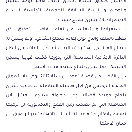
الانسان وحقوق النساء وحقوق الفئات الأكثر عرضة للتمييز
وللوصم والرئيسة السابقة للجمعية التونسية للنساء
الديمقراطيات بشرى بلحاج حميدة
– استغرابها وانشغالها من تعامل قاضي التحقيق الذي
تعهّد بالملف والذي تولى إعادة سماع الشاكي، “ولم يتسنّ له
سماع المشتكى بها” وختم البحث ثم أحال الملف على أنظار
الدائرة الجناحية السادسة التي بدورها قضت غيابيا بسجن
المشتكى بها بشرى بلحاج حميدة مدة 6 أشهر
– إن الفصل في قضية تعود الى سنة 2012 يوحي باستعمال
القضاء التونسي من اجل هرسلة المناضلة الحقوقية بشرى
بلحاج حميدة قضائيا وهي محاولة ستبوء بالفشل لان
المناضلة التي لم تصمت زمن القمع والدكتاتورية لن ترهبها
نصوص احكام جائرة معللة بأسباب تافهة كتعذر الوصول الى
مكان اقامتها