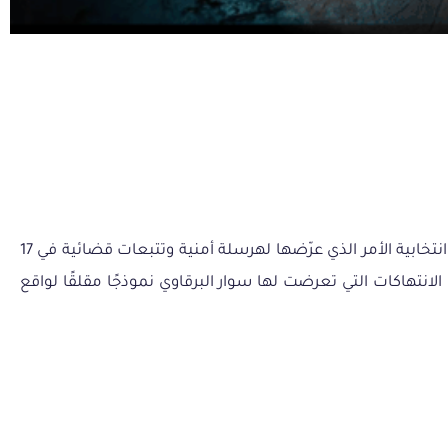
سوار البرقاوي، ناشطة سياسية شابة، تطوعت في الحملة الانتخابية للسياسي العياشي الزمال، تم اتهامها بشبهة تدليس تزكيات انتخابية الأمر الذي عرّضها لهرسلة أمنية وتتبعات قضائية في 17
معطيات الشخصية. تشكل الانتهاكات التي تعرضت لها سوار البرقاوي نموذجًا مقلقًا لواقع