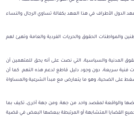
هد
الدول
الأطراف
في
هذا
العهد
بكفالة
تساوي
الرجال
والنساء
نين
والمواطنات
الحقوق
والحريات
الفردية
والعامة
وتهيئ
لهم
قوق
المدنية
والسياسية،
التي
نصت
على
أنه
يحق
للمتهمين
أن
ت
فنية
سريعة،
دون
وجود
دليل
قاطع
لدعم
هذه
التهم
.
كما
أن
ضغط
على
الضحية،
وهو
ما
يتعارض
مع
مبدأ
الشرعية
والمساواة
ضها
والواقعة
لمقصد
واحد
من
جهة
.
ومن
جهة
أخرى،
تكيف
بما
ميع
القضايا
المتشابهة
أو
المرتبطة
ببعضها
البعض
في
قضية