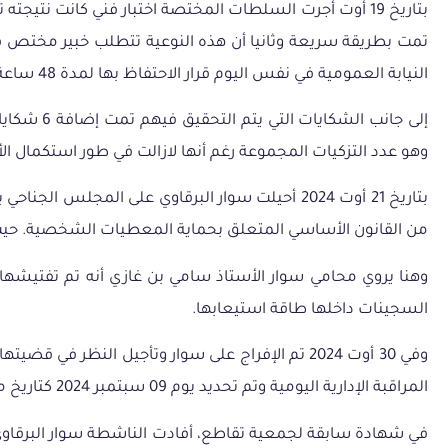
بتاريخ 19 أوت أجرت السلطات المختصة اختبار فني كانت نتي
تمت بطريقة سريعة وثانيا أن هذه النوعية تتطلب خبير مختص في
النيابة العمومية في نفس اليوم قرار الاحتفاظ بها لمدة 48 ساعة.
وهو عدد التزكيات المجموعة رغم أنها لازالت في طور استكمال الأب
بتاريخ
21
أوت
من القانون الأساسي المتعلق بحماية المعطيات الشخصية. حيث 
وهنا يروي محامي سوار الأستاذ سامي بن غازي أنه تم تفتيشها 
السجينات داخلها طاقة استيعابها.
المراقبة الإدارية اليومية وتم تحديد يوم 09 سبتمبر 2024 كتاريخ مثولها أمام فرقة الشرطة العدلية بسيدي حسين ومواصلة التحقيق معها.
في
شهادة
سابقة
لجمعية
تقاطع
،
أفادت
الناشطة
سوار
البرقاو