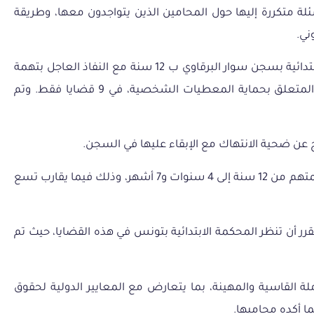
لة
متكررة
إليها
حول
المحامين
الذين
يتواجدون
معها،
وطريقة
وني
.
ب 12 سنة مع النفاذ العاجل بتهمة
تدليس الانتخابات الرئاسية على معنى الفصل 199 من المجلة الجزائية وعلى الفصل 80 من القانون أساسي عدد 25 لسنة 2018 المتعلق بحماية المعطيات الشخصية، في 9 قضايا فقط. وتم
وفي الطور الاستئنافي، أصدرت المحكمة الاستئنافية بتونس 2 بتاريخ 10 جانفي 2025 حكماً يقضي بتخفيف العقوبة المسلطة على المتهم من 12 سنة إلى 4 سنوات و7 أشهر، وذلك فيما يقارب تسع
لمقرر أن تنظر المحكمة الابتدائية بتونس في هذه القضايا، حيث تم
 القاسية والمهينة، بما يتعارض مع المعايير الدولية لحقوق
ما أكده محاميها.