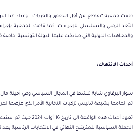
قامت
جمعية
“
تقاطع
من
أجل
الحقوق
والحريات
”
بإعداد
هذا
الت
البُعد
الزمني
والتسلسلي
للإجراءات
.
كما
قامت
الجمعية
بإجراء
والمعاهدات
الدولية
التي
صادقت
عليها
الدولة
التونسية،
خاصة
ف
أحداث الانتهاك:
تم اتهامها بشبهة تدليس تزكيات انتخابية الأمر الذي عرّضها لهرسلة أ
تعود أحداث هذه الوا
الحملة السياسية للمترشح النهائي في الانتخابات الرئاسية بعد