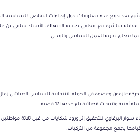
وثيق
بعد
جمع
عدة
معلومات
حول
إجراءات
التقاضي
للسياسية
ال
مقابلة
مباشرة
مع
محامي
ضحية
الانتهاك،
الأستاذ
سامي
بن
غا
يما
يتعلق
بحرية
العمل
السياسي
والمدني
.
منية وتتبعات قضائية بلغ عددها 17 قضية.
قعة الى تاريخ 16 أوات 2024 حيث تم استدعاء سوار البرقاوي للتحقيق إثر ورود شكايات م
 قيامها بجمع مجموعة من التزكيات.