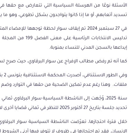
الأسئلة
نوعًا
من
الهرسلة
السياسية
التي
تتعارض
مع
حقها
في
تسديد
أتعابهم،
أو
ما
إذا
كانوا
يتواجدون
بشكل
تطوعي،
وهو
ما
ي
في 27 سبتمبر 2024 تم إيقاف سوار لحظة توجهها للإمضاء المتعلق بالمراقبة الإدارية، وبتاريخ
إيداعها بالسجن المدني للنساء بمنوبة.
كما أنه تم رفض مطالب الإفراج عن سوار البرقاوي، حيث صرح لسان الدفاع عنها، أنه يوم الثلاثاء 8 أكتوبر 2024، تم رفض ط
ملفات. وهذا رغم عدم تمكين الضحية من حقها في التوارد وضم 
سنة 2025، وُجّهت إلى الناشطة السياسية سوار البرقاوي 
تحديد جلسة بتاريخ 27 أكتوبر 2025 للنظر في ثماني قضايا أخرى لا تزال في طور التحقيق.
خلال فترة احتجازها، تعرّضت الناشطة السياسية سوار البرقاو
الإنسان. فقد تم احتجازها في ظروف لا تتوفر فيها أدنى الشروط ال