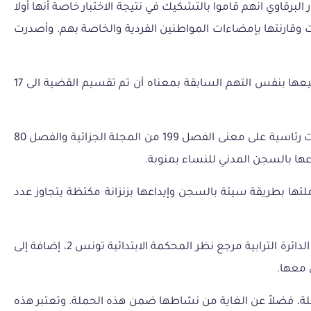
البرقاوي انهم قاموا بالتشكيك في نتيجة الاختبار خاصة أنها أولا
 وقارنتها بإمضاءات المواطنين الفردية والخاصة بهم. وأصدرت
إلى جانب الشكايات التي يتم التحقيق فيهم تمت إضافة 6 شكايات بنفس التهمة ليزداد عدد الشكايات حتى يصل الى 17 شكاية جميعها بنفس التهم السابقة بمعناه أن تم تقسيم القضية الى 17
2024 أحيلت سوار البرقاوي على المجلس الجناحي بالمحكمة الابتدائية بتونس 2 أين تم توجيه تهمة شبه تدليس تزكيات رئاسية على معنى الفصل 199 من المجلة الجزائية والفصل 80
ها بالسجن المدني للنساء بمنوبة.
تها بطريقة سيئة بالسجن وإيداعها بزنزانة مكتظة يتجاوز عدد
وفي 30 أوت 2024 تم الإفراج على سوار وتأجيل النظر في قضيتها لتاريخ 19 سبتمبر 2024، إضافة إلى إعلامها بعدم إمكانيتها مغادرة الدائرة الترابية مرجع نظر المحكمة الابتدائية تونس 2، إضافة إلى
ة،
فضلاً
عن
الغاية
من
نشاطها
ضمن
هذه
الحملة
.
وتعتبر
هذه