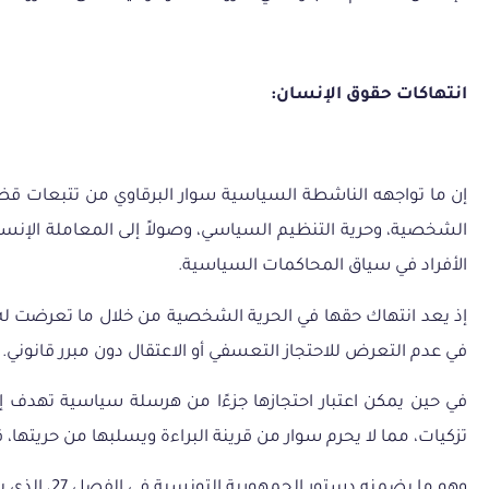
انتهاكات حقوق الإنسان:
إن
ما
تواجهه
الناشطة
السياسية
سوار
البرقاوي
من
تتبعات
قضا
الشخصية،
وحرية
التنظيم
السياسي،
وصولاً
إلى
المعاملة
الإنسا
الأفراد
في
سياق
المحاكمات
السياسية
.
إذ
يعد
انتهاك
حقها
في
الحرية
الشخصية
من
خلال
ما
تعرضت
له
في
عدم
التعرض
للاحتجاز
التعسفي
أو
الاعتقال
دون
مبرر
قانوني
.
في
حين
يمكن
اعتبار
احتجازها
جزءًا
من
هرسلة
سياسية
تهدف
إ
تزكيات،
مما
لا
يحرم
سوار
من
قرينة
البراءة
ويسلبها
من
حريتها،
ق
وهو
ما
يضمنه
دستور
الجمهورية
التونسية
في
الفصل
27
،
الذي
ي