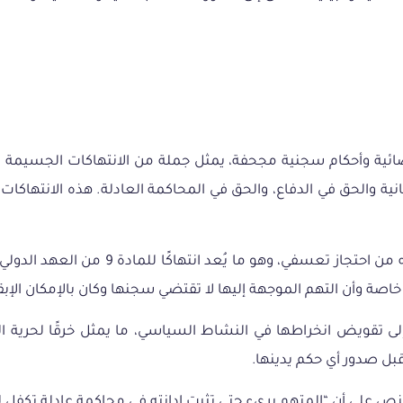
ئية
وأحكام
سجنية
مجحفة،
يمثل
جملة
من
الانتهاكات
الجسيمة
ل
نية
والحق
في
الدفاع،
والحق
في
المحاكمة
العادلة
.
هذه
الانتهاكات
من
احتجاز
تعسفي،
وهو
ما
يُعد
انتهاكًا
للمادة
9
من
العهد
الدولي
خاصة
وأن
التهم
الموجهة
إليها
لا
تقتضي
سجنها
وكان
بالإمكان
الإب
لى
تقويض
انخراطها
في
النشاط
السياسي،
ما
يمثل
خرقًا
لحرية
ا
بل
صدور
أي
حكم
يدينها
.
نص
على
أن
“
المتهم
بريء
حتى
تثبت
إدانته
في
محاكمة
عادلة
تكفل
ل