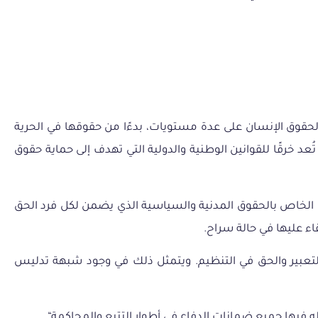
حقوق
الإنسان
على
عدة
مستويات،
بدءًا
من
حقوقها
في
الحرية
تُعد
خرقًا
للقوانين
الوطنية
والدولية
التي
تهدف
إلى
حماية
حقوق
الخاص
بالحقوق
المدنية
والسياسية
الذي
يضمن
لكل
فرد
الحق
قاء
عليها
في
حالة
سراح
.
لتعبير
والحق
في
التنظيم
.
ويتمثل
ذلك
في
وجود
شبهة
تدليس
ه
فيها
جميع
ضمانات
الدفاع
في
أطوار
التتبع
والمحاكمة
“.