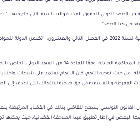
ة
من
العهد
الدولي
للحقوق
المدنية
والسياسية،
التي
جاء
فيها
: “
تتع
ها
في
هذا
العهد
“.
ة
لسنة
2022
في
الفصل
الثاني
والعشرون
: “
تضمن
الدولة
للمواط
المحاكمة
العادلة
.
وفقًا
للمادة
14
من
العهد
الدولي
الخاص
بالح
لة
.
من
حيث
توجيه
التهم،
كان
الاتهام
يعتمد
على
شبهات
واختبارا
ات
المفرطة
والتعسفية
في
حق
ضحية
الانتهاك،
التي
تهدف
إلى
ال
ن
القانون
التونسي
يسمح
للقاضي
بذلك
في
القضايا
المرتبطة
ببع
ها
البعض
في
إطار
تطبيق
مبدأ
الملاحقة
القضائية،
حيث
يمكنها
تج