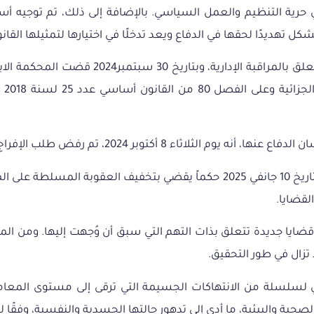
حرية
التنظيم
والعمل
السياسي
.
بالإضافة
إلى
ذلك،
تم
توجيه
أسئ
شكل
تهديدًا
لحقها
في
الدفاع
ويعد
تدخلًا
في
اختيارها
لتمثيلها
القان
30
سبتمبر
2024 قضت المحكمة الابتدائية بسجن سوار البرقاوي
لب الإفراج عن ضحية الانتهاك مع الإبقاء عليها في السجن.
القضايا.
ثماني قضايا جديدة تتعلق بذات التهم التي سبق أن وُجهت إليها. ومن ا
ي لسلسلة من الانتهاكات الجسيمة التي ترقى إلى مستوى المعاملة
صحية والبيئية، ما أدى إلى تدهور حالتها الجسدية والنفسية، وفقًا ل