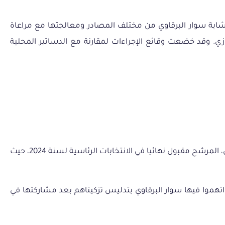
شابة
سوار
البرقاوي
من
مختلف
المصادر
ومعالجتها
مع
مراعاة
زي
.
وقد
خضعت
وقائع
الإجراءات
لمقارنة
مع
الدساتير
المحلية
سوار البرقاوي شابة تنشط في المجال السياسي وهي أمينة مال حركة عازمون وعضوة في الحملة الانتخابية للسياسي العياشي زمال، المرشح مقبول نهائيا في الانتخابات الرئاسية لسنة 2024، حيث
ن قبل ثلاثة مواطنين اتهموا فيها سوار البرقاوي بتدليس تزكيتاهم بعد مشاركتها في