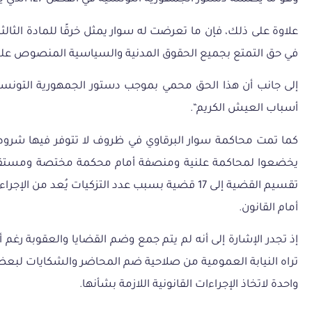
علاوة
على
ذلك،
فإن
ما
تعرضت
له
سوار
يمثل
خرقًا
للمادة
الثالث
في
حق
التمتع
بجميع
الحقوق
المدنية
والسياسية
المنصوص
علي
إلى
جانب
أن
هذا
الحق
محمي
بموجب
دستور
الجمهورية
التونسي
أسباب
العيش
الكريم
“.
كما
تمت
محاكمة
سوار
البرقاوي
في
ظروف
لا
تتوفر
فيها
شروط
يخضعوا
لمحاكمة
علنية
ومنصفة
أمام
محكمة
مختصة
ومستق
تقسيم
القضية
إلى
17
قضية
بسبب
عدد
التزكيات
يُعد
من
الإجراء
أمام
القانون
.
إذ
تجدر
الإشارة
إلى
أنه
لم
يتم
جمع
وضم
القضايا
والعقوبة
رغم
أ
تراه
النيابة
العمومية
من
صلاحية
ضم
المحاضر
والشكايات
لبعض
واحدة
لاتخاذ
الإجراءات
القانونية
اللازمة
بشأنها
.