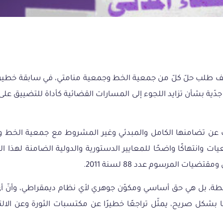
كمة الابتدائية بتونس يوم الإثنين 11 ماي 2026 في ملف طلب حلّ كلّ من جمعية الخط وجمعية
 جدّية بشأن تزايد اللجوء إلى المسارات القضائية كأداة للتضييق عل
 عن تضامنها الكامل والمبدئي وغير المشروط مع جمعية الخط وجم
عيات وانتهاكًا واضحًا للمعايير الدستورية والدولية الضامنة لهذا
ات المرسوم عدد 88 لسنة 2011.
سلطة، بل هي حق أساسي ومكوّن جوهري لأي نظام ديمقراطي، وأنّ أي 
بشكل صريح، يمثّل تراجعًا خطيرًا عن مكتسبات الثورة وعن الالت