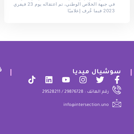
في جبهة الخلاص الوطني، تم اعتقاله يوم 23 فيفري
2023 فيما عُرف إعلاميًا
ف
سوشيال ميديا
رقم الهاتف : 29876728 / 29528211
info@intersection.uno