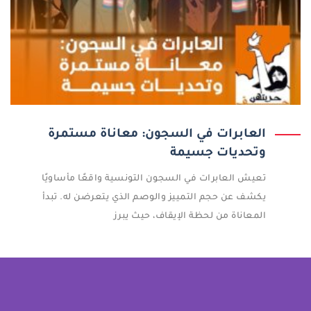
العابرات في السجون: معاناة مستمرة
وتحديات جسيمة
تعيش العابرات في السجون التونسية واقعًا مأساويًا
يكشف عن حجم التمييز والوصم الذي يتعرضن له. تبدأ
المعاناة من لحظة الإيقاف، حيث يبرز